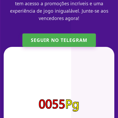
tem acesso a promoções incríveis e uma
experiência de jogo inigualável. Junte-se aos
vencedores agora!
SEGUIR NO TELEGRAM