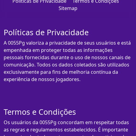
Políticas de Privacidade
Termos e Condições
Sitemap
Políticas de Privacidade
A 0055Pg valoriza a privacidade de seus usuários e está
empenhada em proteger todas as informações
pessoais fornecidas durante o uso de nossos canais de
comunicação. Todos os dados coletados são utilizados
exclusivamente para fins de melhoria contínua da
experiência de nossos jogadores.
Termos e Condições
Os usuários da 0055Pg concordam em respeitar todas
as regras e regulamentos estabelecidos. É importante