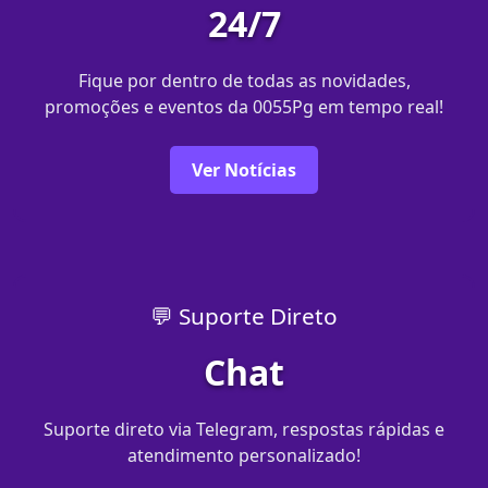
24/7
Fique por dentro de todas as novidades,
promoções e eventos da 0055Pg em tempo real!
Ver Notícias
💬 Suporte Direto
Chat
Suporte direto via Telegram, respostas rápidas e
atendimento personalizado!