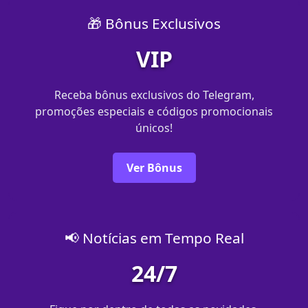
🎁 Bônus Exclusivos
VIP
Receba bônus exclusivos do Telegram,
promoções especiais e códigos promocionais
únicos!
Ver Bônus
📢 Notícias em Tempo Real
24/7