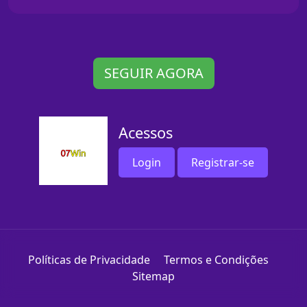
SEGUIR AGORA
Acessos
Login
Registrar-se
Políticas de Privacidade
Termos e Condições
Sitemap