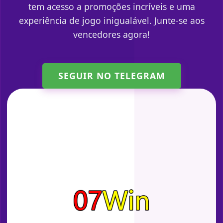
tem acesso a promoções incríveis e uma
experiência de jogo inigualável. Junte-se aos
vencedores agora!
SEGUIR NO TELEGRAM