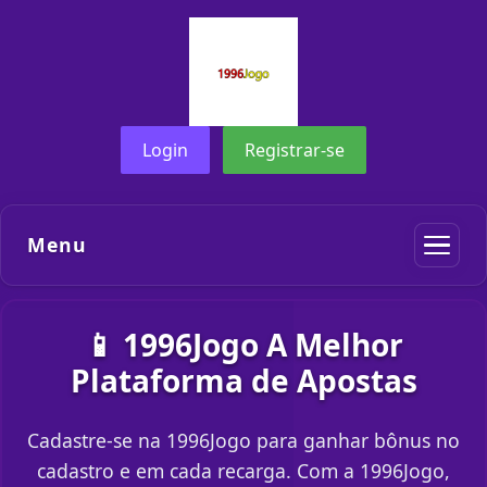
Login
Registrar-se
Menu
📱 1996Jogo A Melhor
Plataforma de Apostas
Cadastre-se na 1996Jogo para ganhar bônus no
cadastro e em cada recarga. Com a 1996Jogo,