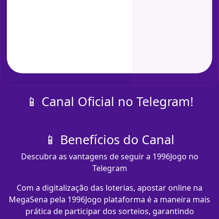
📱 Canal Oficial no Telegram!
📱 Benefícios do Canal
Descubra as vantagens de seguir a 1996Jogo no
Telegram
Com a digitalização das loterias, apostar online na
MegaSena pela 1996Jogo plataforma é a maneira mais
prática de participar dos sorteios, garantindo