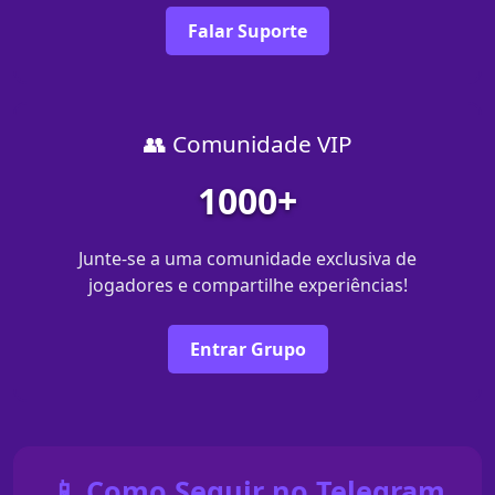
Falar Suporte
👥 Comunidade VIP
1000+
Junte-se a uma comunidade exclusiva de
jogadores e compartilhe experiências!
Entrar Grupo
📱 Como Seguir no Telegram