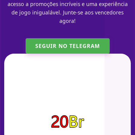
acesso a promoções incríveis e uma experiência
de jogo inigualável. Junte-se aos vencedores
agora!
SEGUIR NO TELEGRAM