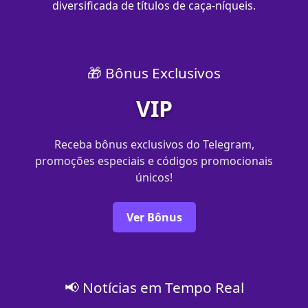
diversificada de títulos de caça-níqueis.
🎁 Bônus Exclusivos
VIP
Receba bônus exclusivos do Telegram,
promoções especiais e códigos promocionais
únicos!
Ver Bônus
📢 Notícias em Tempo Real