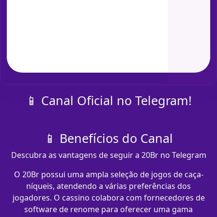
📱 Canal Oficial no Telegram!
📱 Benefícios do Canal
Descubra as vantagens de seguir a 20Br no Telegram
O 20Br possui uma ampla seleção de jogos de caça-
níqueis, atendendo a várias preferências dos
jogadores. O cassino colabora com fornecedores de
software de renome para oferecer uma gama