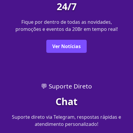
24/7
Fique por dentro de todas as novidades,
promoções e eventos da 20Br em tempo real!
Ver Notícias
💬 Suporte Direto
Chat
Suporte direto via Telegram, respostas rápidas e
atendimento personalizado!