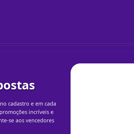
postas
no cadastro e em cada
promoções incríveis e
unte-se aos vencedores