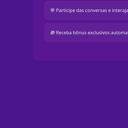
💬 Participe das conversas e interaj
🎁 Receba bônus exclusivos autom