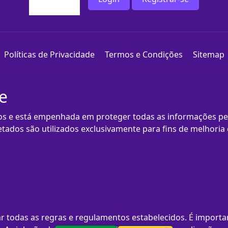
Políticas de Privacidade
Termos e Condições
Sitemap
de
rios e está empenhada em proteger todas as informações pe
tados são utilizados exclusivamente para fins de melhoria
todas as regras e regulamentos estabelecidos. É importan