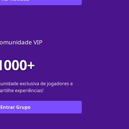
Comunidade VIP
1000+
unidade exclusiva de jogadores e
rtilhe experiências!
Entrar Grupo