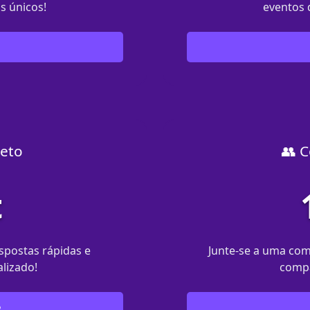
s únicos!
eventos 
reto
👥 
t
espostas rápidas e
Junte-se a uma com
lizado!
compa
e