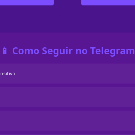
📱 Como Seguir no Telegram
ositivo