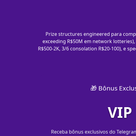
Prize structures engineered para compe
exceeding R$50M em network lotteries), m
R$500-2K, 3/6 consolation R$20-100), e s
🎁 Bônus Exclu
VIP
Receba bônus exclusivos do Telegra