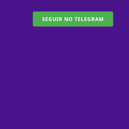
SEGUIR NO TELEGRAM