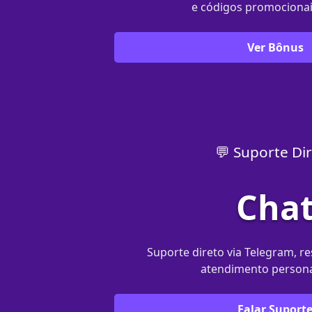
e códigos promocionai
Ver Bônus
💬 Suporte Di
Cha
Suporte direto via Telegram, r
atendimento persona
Falar Suport