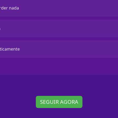
erder nada
a
aticamente
SEGUIR AGORA