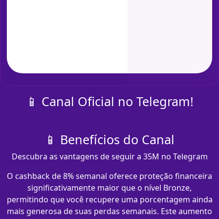
📱 Canal Oficial no Telegram!
📱 Benefícios do Canal
Descubra as vantagens de seguir a 35M no Telegram
O cashback de 8% semanal oferece proteção financeira
significativamente maior que o nível Bronze,
permitindo que você recupere uma porcentagem ainda
mais generosa de suas perdas semanais. Este aumento