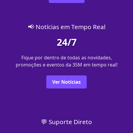
📢 Notícias em Tempo Real
24/7
Fique por dentro de todas as novidades,
promoções e eventos da 35M em tempo real!
Ver Notícias
💬 Suporte Direto