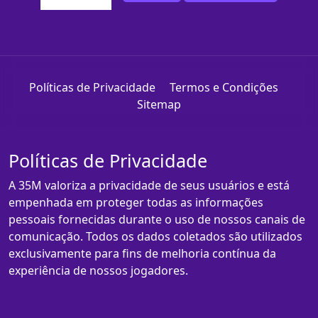
Políticas de Privacidade
Termos e Condições
Sitemap
Políticas de Privacidade
A 35M valoriza a privacidade de seus usuários e está
empenhada em proteger todas as informações
pessoais fornecidas durante o uso de nossos canais de
comunicação. Todos os dados coletados são utilizados
exclusivamente para fins de melhoria contínua da
experiência de nossos jogadores.