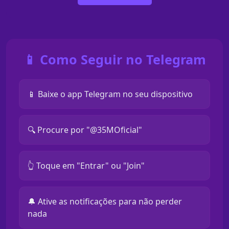
📱 Como Seguir no Telegram
📱 Baixe o app Telegram no seu dispositivo
🔍 Procure por "@35MOficial"
👆 Toque em "Entrar" ou "Join"
🔔 Ative as notificações para não perder
nada