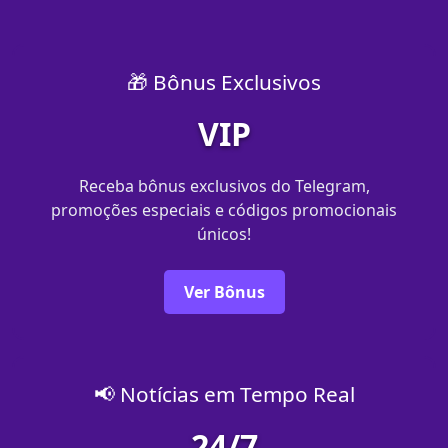
🎁 Bônus Exclusivos
VIP
Receba bônus exclusivos do Telegram,
promoções especiais e códigos promocionais
únicos!
Ver Bônus
📢 Notícias em Tempo Real
24/7