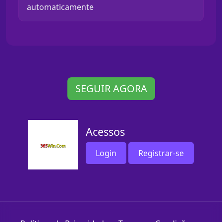
automaticamente
SEGUIR AGORA
Acessos
Login
Registrar-se