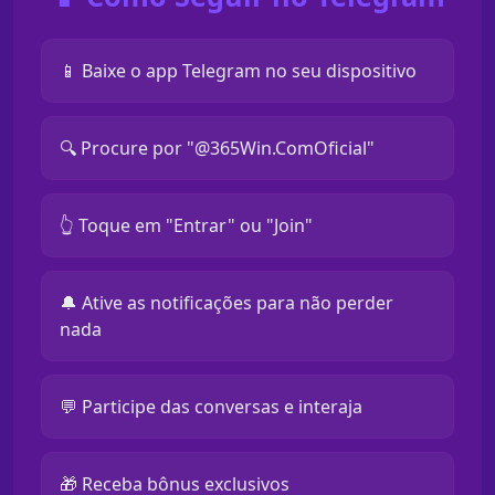
📱 Baixe o app Telegram no seu dispositivo
🔍 Procure por "@365Win.ComOficial"
👆 Toque em "Entrar" ou "Join"
🔔 Ative as notificações para não perder
nada
💬 Participe das conversas e interaja
🎁 Receba bônus exclusivos