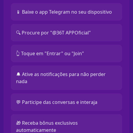
📱 Baixe o app Telegram no seu dispositivo
🔍 Procure por "@36T APPOficial"
👆 Toque em "Entrar" ou "Join"
🔔 Ative as notificações para não perder
nada
💬 Participe das conversas e interaja
🎁 Receba bônus exclusivos
automaticamente