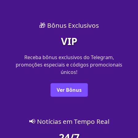
🎁 Bônus Exclusivos
VIP
Receba bônus exclusivos do Telegram,
promoções especiais e códigos promocionais
únicos!
Ver Bônus
📢 Notícias em Tempo Real
24/7