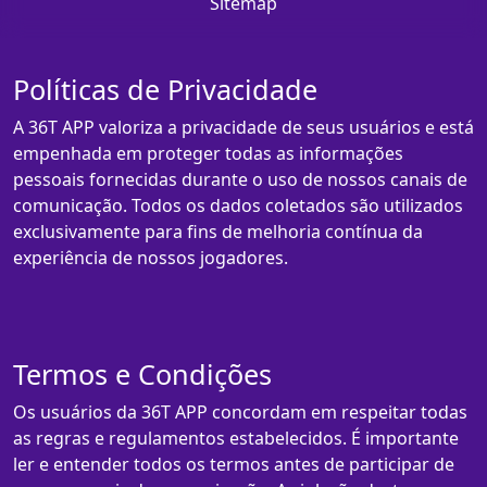
Sitemap
Políticas de Privacidade
A 36T APP valoriza a privacidade de seus usuários e está
empenhada em proteger todas as informações
pessoais fornecidas durante o uso de nossos canais de
comunicação. Todos os dados coletados são utilizados
exclusivamente para fins de melhoria contínua da
experiência de nossos jogadores.
Termos e Condições
Os usuários da 36T APP concordam em respeitar todas
as regras e regulamentos estabelecidos. É importante
ler e entender todos os termos antes de participar de