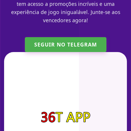
tem acesso a promoções incríveis e uma
experiência de jogo inigualável. Junte-se aos
vencedores agora!
SEGUIR NO TELEGRAM