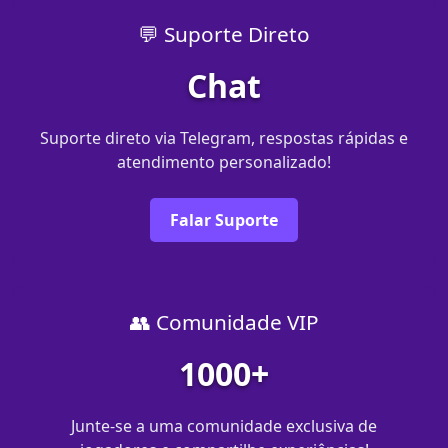
💬 Suporte Direto
Chat
Suporte direto via Telegram, respostas rápidas e
atendimento personalizado!
Falar Suporte
👥 Comunidade VIP
1000+
Junte-se a uma comunidade exclusiva de