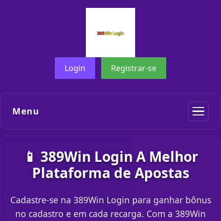
Login
Registrar-se
Menu
📱 389Win Login A Melhor
Plataforma de Apostas
Cadastre-se na 389Win Login para ganhar bônus
no cadastro e em cada recarga. Com a 389Win