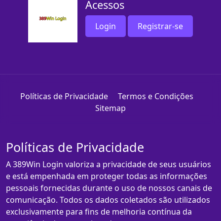
Acessos
Login
Registrar-se
Políticas de Privacidade
Termos e Condições
Sitemap
Políticas de Privacidade
A 389Win Login valoriza a privacidade de seus usuários
e está empenhada em proteger todas as informações
pessoais fornecidas durante o uso de nossos canais de
comunicação. Todos os dados coletados são utilizados
exclusivamente para fins de melhoria contínua da