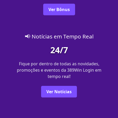
Ver Bônus
📢 Notícias em Tempo Real
24/7
Fique por dentro de todas as novidades,
promoções e eventos da 389Win Login em
tempo real!
Ver Notícias