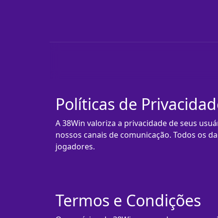
Políticas de Privacida
A 38Win valoriza a privacidade de seus usu
nossos canais de comunicação. Todos os dad
jogadores.
Termos e Condições