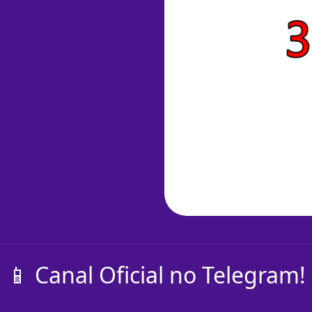
📱 Canal Oficial no Telegram!