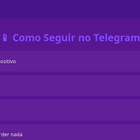
📱 Como Seguir no Telegram
ositivo
erder nada