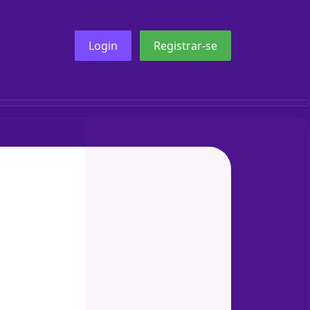
Login
Registrar-se