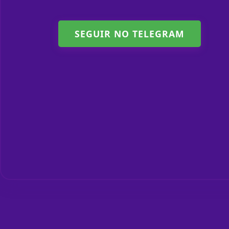
SEGUIR NO TELEGRAM