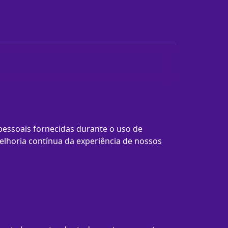
pessoais fornecidas durante o uso de
elhoria contínua da experiência de nossos