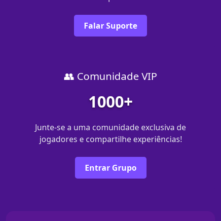
Falar Suporte
👥 Comunidade VIP
1000+
Junte-se a uma comunidade exclusiva de
jogadores e compartilhe experiências!
Entrar Grupo