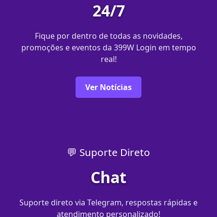
24/7
Fique por dentro de todas as novidades,
promoções e eventos da 399W Login em tempo
real!
Ver Notícias
💬 Suporte Direto
Chat
Suporte direto via Telegram, respostas rápidas e
atendimento personalizado!