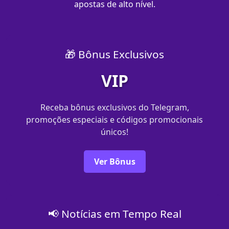
apostas de alto nível.
🎁 Bônus Exclusivos
VIP
Receba bônus exclusivos do Telegram,
promoções especiais e códigos promocionais
únicos!
Ver Bônus
📢 Notícias em Tempo Real