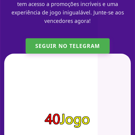
tem acesso a promoções incríveis e uma
experiência de jogo inigualável. Junte-se aos
vencedores agora!
SEGUIR NO TELEGRAM