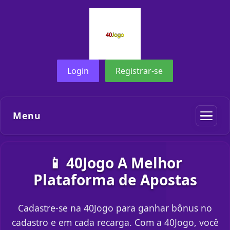
Login
Registrar-se
Menu
📱 40Jogo A Melhor
Plataforma de Apostas
Cadastre-se na 40Jogo para ganhar bônus no
cadastro e em cada recarga. Com a 40Jogo, você