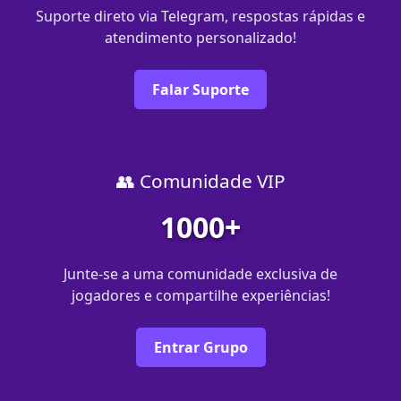
Suporte direto via Telegram, respostas rápidas e
atendimento personalizado!
Falar Suporte
👥 Comunidade VIP
1000+
Junte-se a uma comunidade exclusiva de
jogadores e compartilhe experiências!
Entrar Grupo