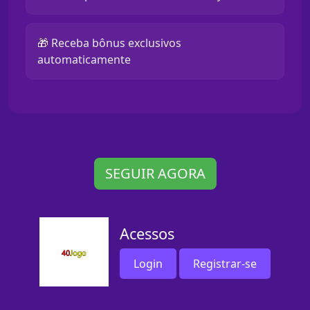
🎁 Receba bônus exclusivos
automaticamente
SEGUIR AGORA
Acessos
Login
Registrar-se