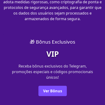
adota medidas rigorosas, como criptografia de ponta e
protocolos de segurança avançados, para garantir que
os dados dos usuários sejam processados e
armazenados de forma segura.
🎁 Bônus Exclusivos
VIP
Receba bônus exclusivos do Telegram,
promoções especiais e códigos promocionais
únicos!
Ver Bônus