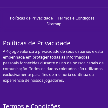
Políticas de Privacidade
Termos e Condições
Sitemap
Políticas de Privacidade
A 40Jogo valoriza a privacidade de seus usuários e está
empenhada em proteger todas as informações
pessoais fornecidas durante o uso de nossos canais de
comunicação. Todos os dados coletados são utilizados
exclusivamente para fins de melhoria contínua da
experiência de nossos jogadores.
Termos e Condições