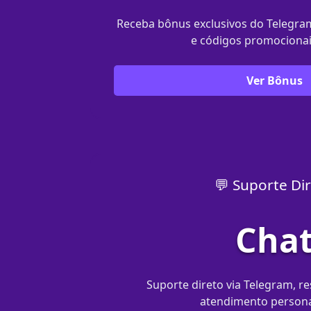
Receba bônus exclusivos do Telegra
e códigos promocionai
Ver Bônus
💬 Suporte Di
Cha
Suporte direto via Telegram, r
atendimento persona