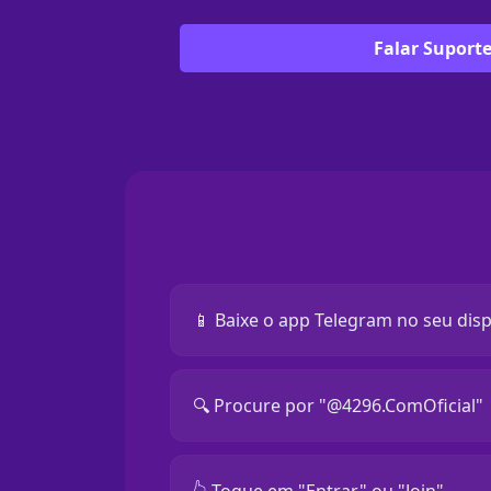
Falar Suport
📱 Baixe o app Telegram no seu disp
🔍 Procure por "@4296.ComOficial"