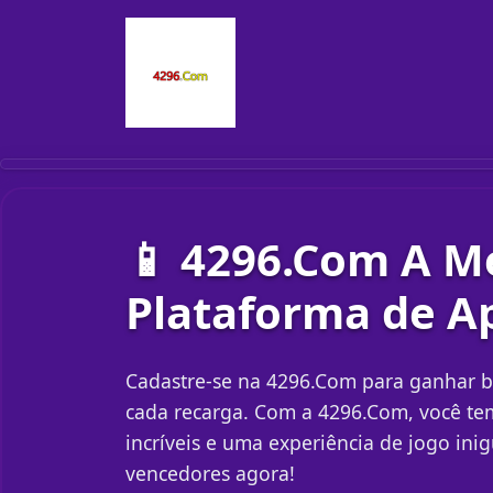
📱 4296.Com A M
Plataforma de A
Cadastre-se na 4296.Com para ganhar 
cada recarga. Com a 4296.Com, você t
incríveis e uma experiência de jogo inig
vencedores agora!