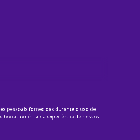
es pessoais fornecidas durante o uso de
elhoria contínua da experiência de nossos