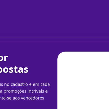
or
postas
s no cadastro e em cada
a promoções incríveis e
unte-se aos vencedores