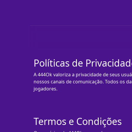
Políticas de Privacida
A 444Ok valoriza a privacidade de seus usu
nossos canais de comunicação. Todos os dad
jogadores.
Termos e Condições