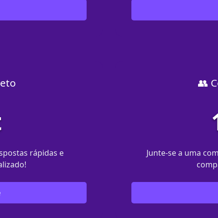
reto
👥 
t
espostas rápidas e
Junte-se a uma com
lizado!
compa
e