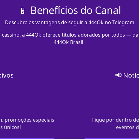
📱 Benefícios do Canal
Descubra as vantagens de seguir a 444Ok no Telegram
cassino, a 444Ok oferece títulos adorados por todos — da 
444Ok Brasil .
sivos
📢 Notí
m, promoções especiais
Fique por dentro d
s únicos!
eventos d