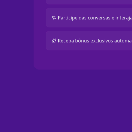
💬 Participe das conversas e interaj
🎁 Receba bônus exclusivos autom