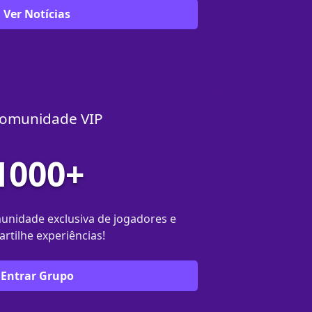
Ver Notícias
Comunidade VIP
1000+
unidade exclusiva de jogadores e
rtilhe experiências!
Entrar Grupo