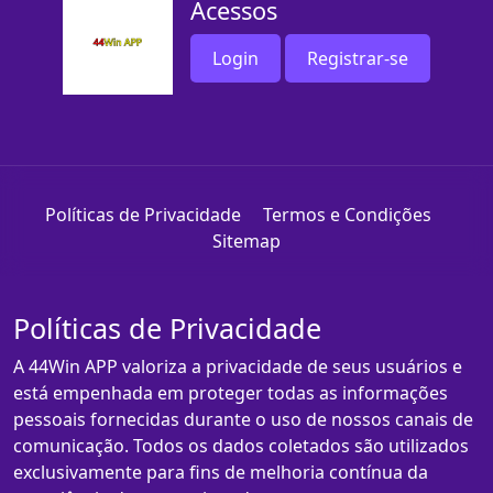
Acessos
Login
Registrar-se
Políticas de Privacidade
Termos e Condições
Sitemap
Políticas de Privacidade
A 44Win APP valoriza a privacidade de seus usuários e
está empenhada em proteger todas as informações
pessoais fornecidas durante o uso de nossos canais de
comunicação. Todos os dados coletados são utilizados
exclusivamente para fins de melhoria contínua da