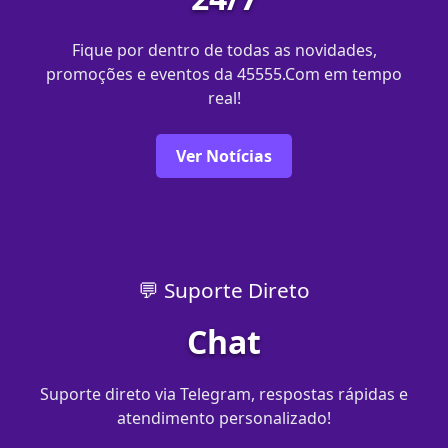
Fique por dentro de todas as novidades,
promoções e eventos da 45555.Com em tempo
real!
Ver Notícias
💬 Suporte Direto
Chat
Suporte direto via Telegram, respostas rápidas e
atendimento personalizado!