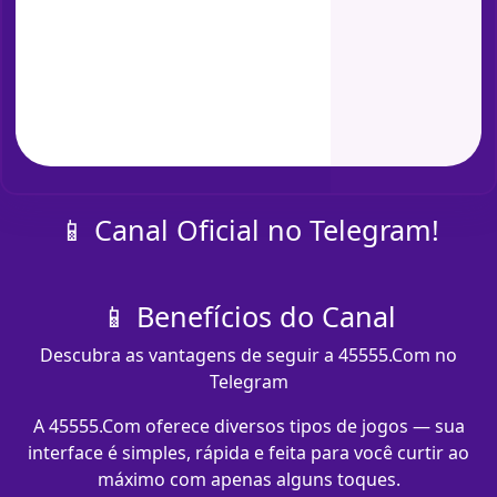
📱 Canal Oficial no Telegram!
📱 Benefícios do Canal
Descubra as vantagens de seguir a 45555.Com no
Telegram
A 45555.Com oferece diversos tipos de jogos — sua
interface é simples, rápida e feita para você curtir ao
máximo com apenas alguns toques.