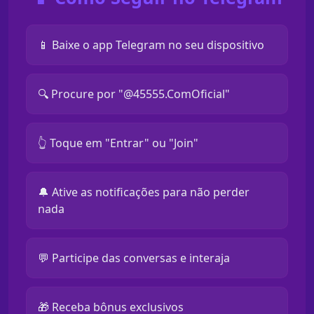
📱 Baixe o app Telegram no seu dispositivo
🔍 Procure por "@45555.ComOficial"
👆 Toque em "Entrar" ou "Join"
🔔 Ative as notificações para não perder
nada
💬 Participe das conversas e interaja
🎁 Receba bônus exclusivos