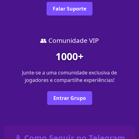
Falar Suporte
👥 Comunidade VIP
1000+
Junte-se a uma comunidade exclusiva de
jogadores e compartilhe experiências!
Entrar Grupo
📱 Como Seguir no Telegram