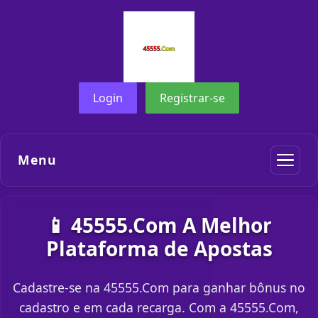
Login
Registrar-se
Menu
📱 45555.Com A Melhor
Plataforma de Apostas
Cadastre-se na 45555.Com para ganhar bônus no
cadastro e em cada recarga. Com a 45555.Com,