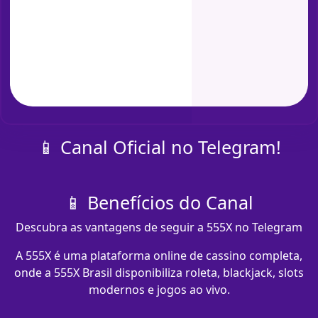
📱 Canal Oficial no Telegram!
📱 Benefícios do Canal
Descubra as vantagens de seguir a 555X no Telegram
A 555X é uma plataforma online de cassino completa,
onde a 555X Brasil disponibiliza roleta, blackjack, slots
modernos e jogos ao vivo.