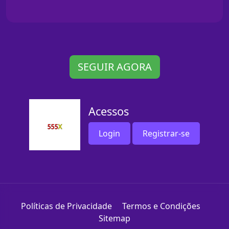
SEGUIR AGORA
Acessos
Login
Registrar-se
Políticas de Privacidade
Termos e Condições
Sitemap