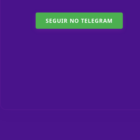
SEGUIR NO TELEGRAM