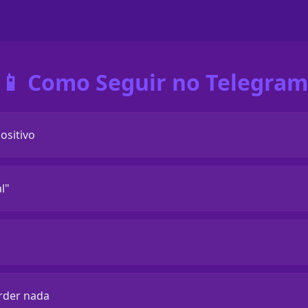
📱 Como Seguir no Telegram
ositivo
l"
erder nada