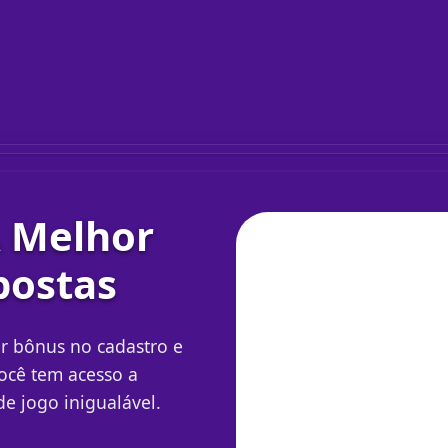
A Melhor
postas
r bônus no cadastro e
ocê tem acesso a
e jogo inigualável.