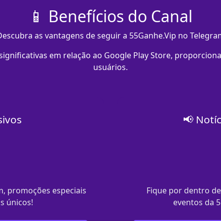
📱 Benefícios do Canal
Descubra as vantagens de seguir a 55Ganhe.Vip no Telegra
 significativas em relação ao Google Play Store, proporciona
usuários.
sivos
📢 Notí
m, promoções especiais
Fique por dentro d
s únicos!
eventos da 