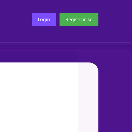
Login
Registrar-se