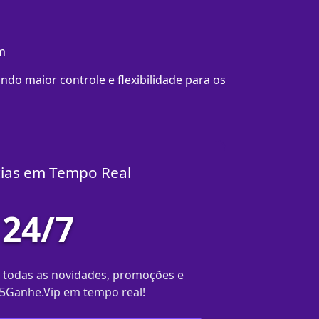
m
ndo maior controle e flexibilidade para os
cias em Tempo Real
24/7
e todas as novidades, promoções e
55Ganhe.Vip em tempo real!