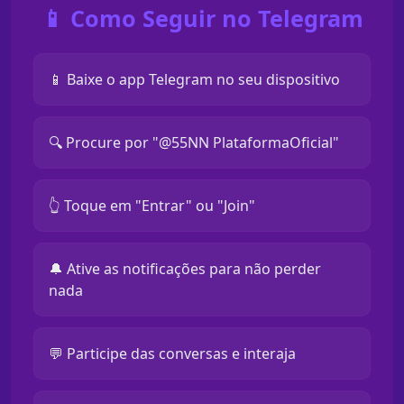
📱 Como Seguir no Telegram
📱 Baixe o app Telegram no seu dispositivo
🔍 Procure por "@55NN PlataformaOficial"
👆 Toque em "Entrar" ou "Join"
🔔 Ative as notificações para não perder
nada
💬 Participe das conversas e interaja