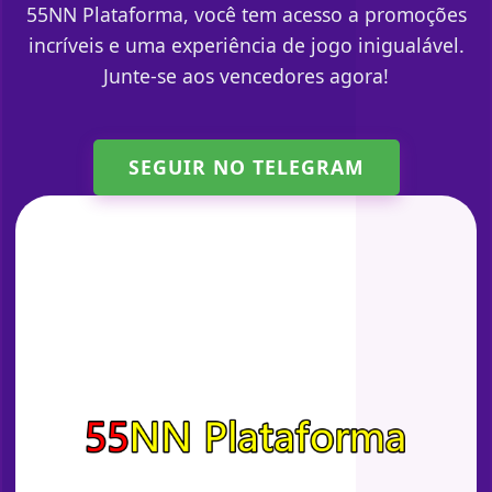
55NN Plataforma, você tem acesso a promoções
incríveis e uma experiência de jogo inigualável.
Junte-se aos vencedores agora!
SEGUIR NO TELEGRAM