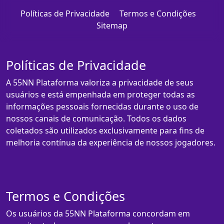
Políticas de Privacidade
Termos e Condições
Sitemap
Políticas de Privacidade
A 55NN Plataforma valoriza a privacidade de seus
usuários e está empenhada em proteger todas as
informações pessoais fornecidas durante o uso de
nossos canais de comunicação. Todos os dados
coletados são utilizados exclusivamente para fins de
melhoria contínua da experiência de nossos jogadores.
Termos e Condições
Os usuários da 55NN Plataforma concordam em