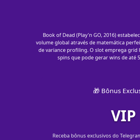
Book of Dead (Play'n GO, 2016) estabele
volume global através de matemática perfeit
de variance profiling. O slot emprega gri
spins que pode gerar wins de até
🎁 Bônus Exclu
VIP
Receba bônus exclusivos do Telegra