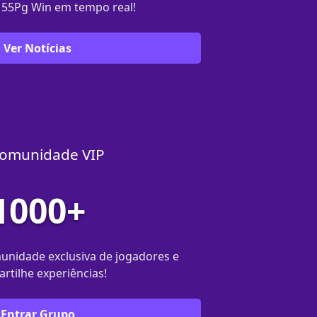
 55Pg Win em tempo real!
Ver Notícias
Comunidade VIP
1000+
unidade exclusiva de jogadores e
rtilhe experiências!
Entrar Grupo