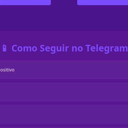
📱 Como Seguir no Telegram
ositivo