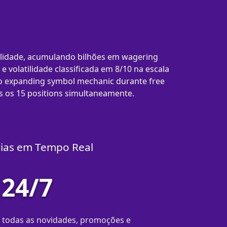
tilidade, acumulando bilhões em wagering
 volatilidade classificada em 8/10 na escala
ndo expanding symbol mechanic durante free
 os 15 positions simultaneamente.
cias em Tempo Real
24/7
e todas as novidades, promoções e