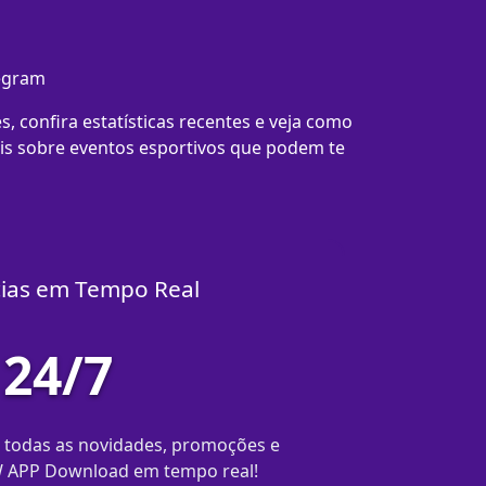
egram
, confira estatísticas recentes e veja como
eis sobre eventos esportivos que podem te
cias em Tempo Real
24/7
e todas as novidades, promoções e
 APP Download em tempo real!