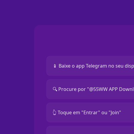
📱 Baixe o app Telegram no seu disp
🔍 Procure por "@55WW APP Downlo
👆 Toque em "Entrar" ou "Join"