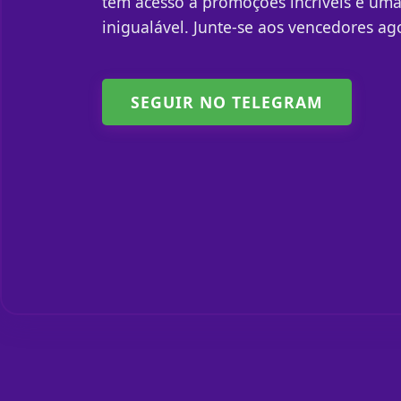
tem acesso a promoções incríveis e uma
inigualável. Junte-se aos vencedores ag
SEGUIR NO TELEGRAM