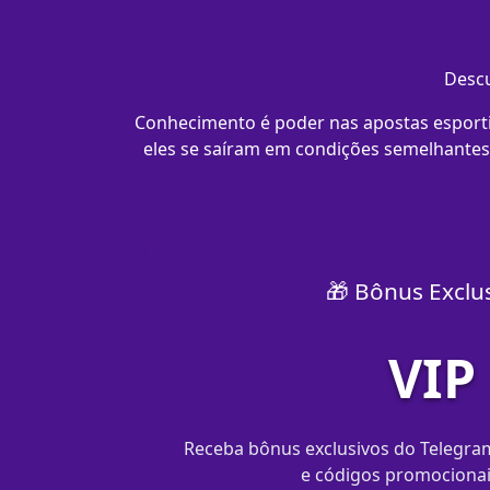
Desc
Conhecimento é poder nas apostas esportiva
eles se saíram em condições semelhante
🎁 Bônus Exclu
VIP
Receba bônus exclusivos do Telegra
e códigos promocionai