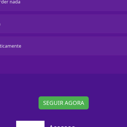
erder nada
a
aticamente
SEGUIR AGORA