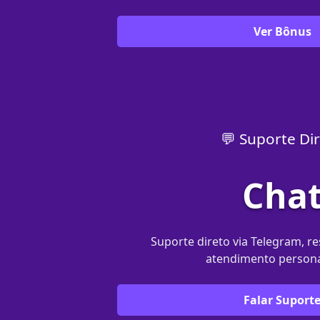
Ver Bônus
💬 Suporte Di
Cha
Suporte direto via Telegram, r
atendimento persona
Falar Suport