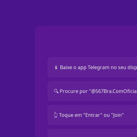
📱 Baixe o app Telegram no seu disp
🔍 Procure por "@567Bra.ComOficia
👆 Toque em "Entrar" ou "Join"