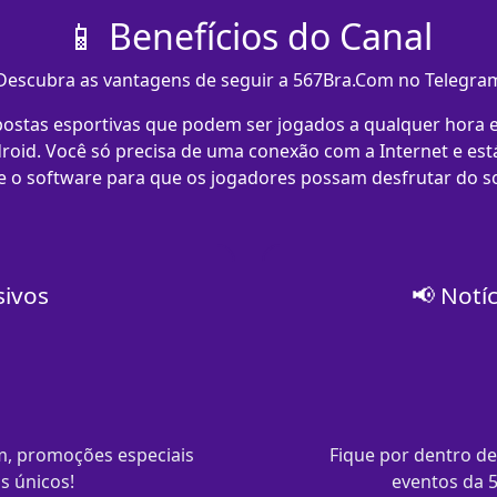
📱 Benefícios do Canal
Descubra as vantagens de seguir a 567Bra.Com no Telegra
ostas esportivas que podem ser jogados a qualquer hora e
roid. Você só precisa de uma conexão com a Internet e est
 o software para que os jogadores possam desfrutar do so
sivos
📢 Notí
m, promoções especiais
Fique por dentro d
s únicos!
eventos da 