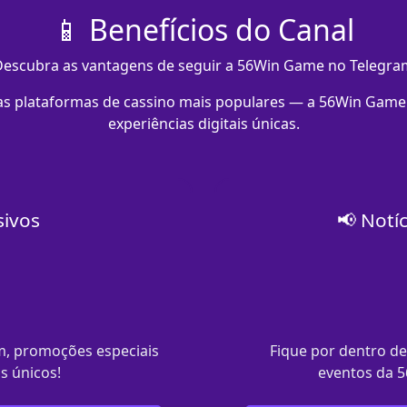
📱 Benefícios do Canal
Descubra as vantagens de seguir a 56Win Game no Telegra
 plataformas de cassino mais populares — a 56Win Game 
experiências digitais únicas.
sivos
📢 Notí
m, promoções especiais
Fique por dentro d
s únicos!
eventos da 