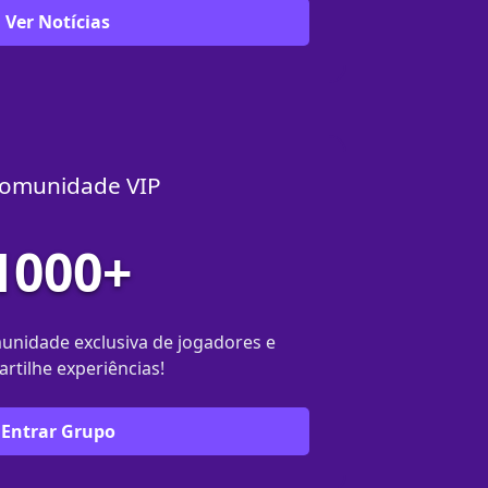
Ver Notícias
Comunidade VIP
1000+
unidade exclusiva de jogadores e
rtilhe experiências!
Entrar Grupo