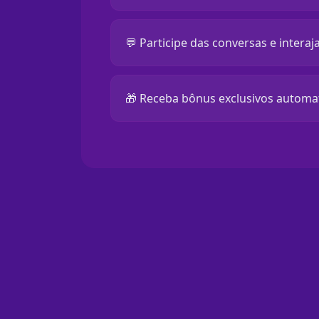
💬 Participe das conversas e interaj
🎁 Receba bônus exclusivos autom