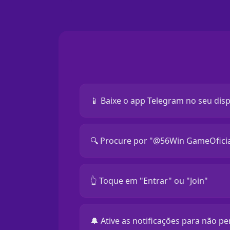
📱 Baixe o app Telegram no seu disp
🔍 Procure por "@56Win GameOficia
👆 Toque em "Entrar" ou "Join"
🔔 Ative as notificações para não p