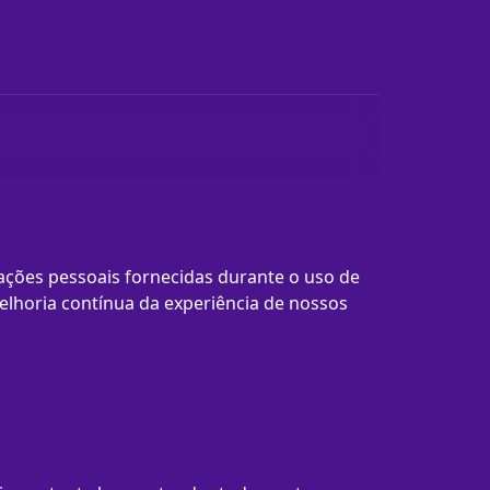
ações pessoais fornecidas durante o uso de
elhoria contínua da experiência de nossos