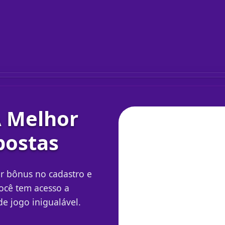
A Melhor
postas
r bônus no cadastro e
ocê tem acesso a
e jogo inigualável.