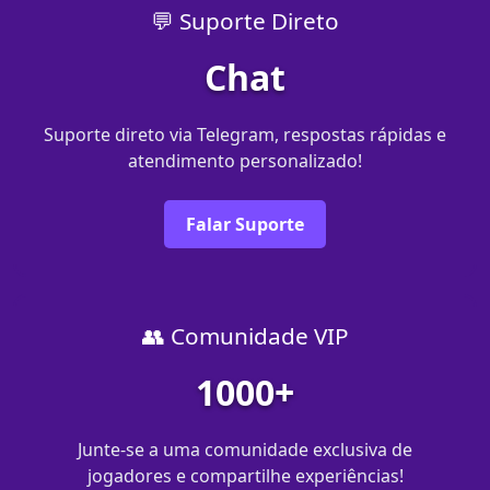
💬 Suporte Direto
Chat
Suporte direto via Telegram, respostas rápidas e
atendimento personalizado!
Falar Suporte
👥 Comunidade VIP
1000+
Junte-se a uma comunidade exclusiva de
jogadores e compartilhe experiências!