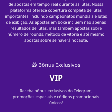
de apostas em tempo real durante as lutas. Nossa
plataforma oferece cobertura completa de lutas
importantes, incluindo campeonatos mundiais e lutas
de exibição. As apostas em boxe incluem não apenas
resultados de lutas, mas também apostas sobre
número de rounds, método de vitória e até mesmo
apostas sobre se haverá nocaute.
🎁 Bônus Exclusivos
VIP
Receba bônus exclusivos do Telegram,
promoções especiais e códigos promocionais
únicos!