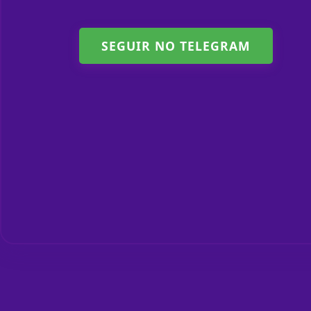
SEGUIR NO TELEGRAM