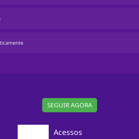
a
aticamente
SEGUIR AGORA
Acessos