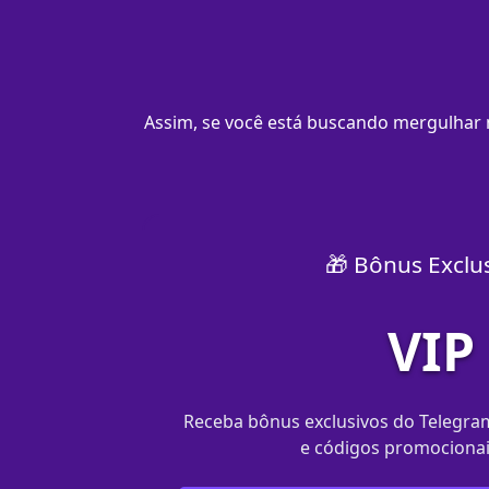
Assim, se você está buscando mergulhar n
🎁 Bônus Exclu
VIP
Receba bônus exclusivos do Telegra
e códigos promocionai