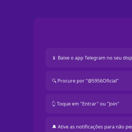
📱 Baixe o app Telegram no seu disp
🔍 Procure por "@5956Oficial"
👆 Toque em "Entrar" ou "Join"
🔔 Ative as notificações para não p