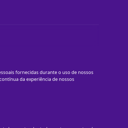
essoais fornecidas durante o uso de nossos
 contínua da experiência de nossos