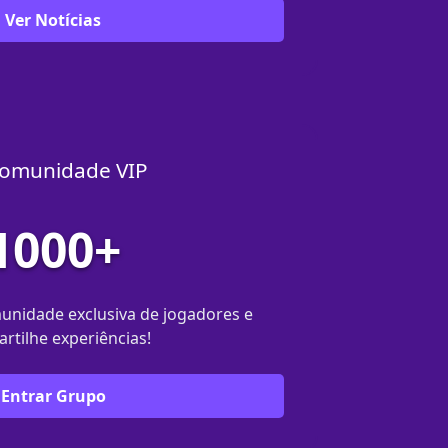
Ver Notícias
Comunidade VIP
1000+
unidade exclusiva de jogadores e
rtilhe experiências!
Entrar Grupo