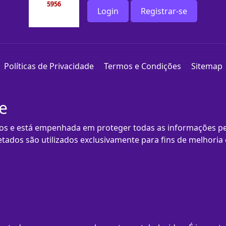
Login
Registrar-se
Políticas de Privacidade
Termos e Condições
Sitemap
de
rios e está empenhada em proteger todas as informações p
tados são utilizados exclusivamente para fins de melhoria