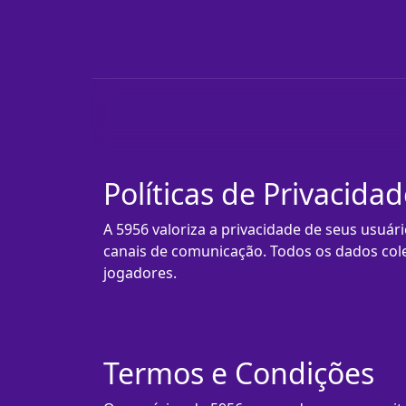
Políticas de Privacida
A 5956 valoriza a privacidade de seus usuá
canais de comunicação. Todos os dados cole
jogadores.
Termos e Condições