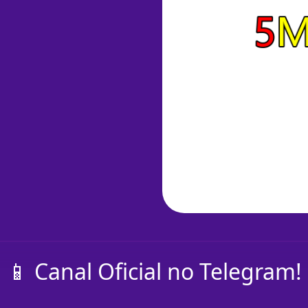
📱 Canal Oficial no Telegram!