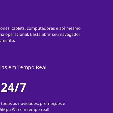
hones, tablets, computadores e até mesmo
ma operacional. Basta abrir seu navegador
tamente.
cias em Tempo Real
24/7
e todas as novidades, promoções e
 5Mpg Win em tempo real!