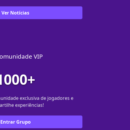
Ver Notícias
Comunidade VIP
1000+
unidade exclusiva de jogadores e
rtilhe experiências!
Entrar Grupo