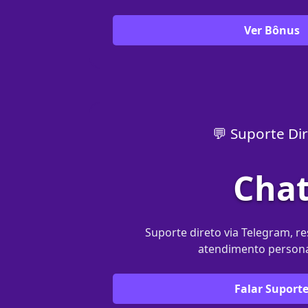
Ver Bônus
💬 Suporte Di
Cha
Suporte direto via Telegram, r
atendimento persona
Falar Suport