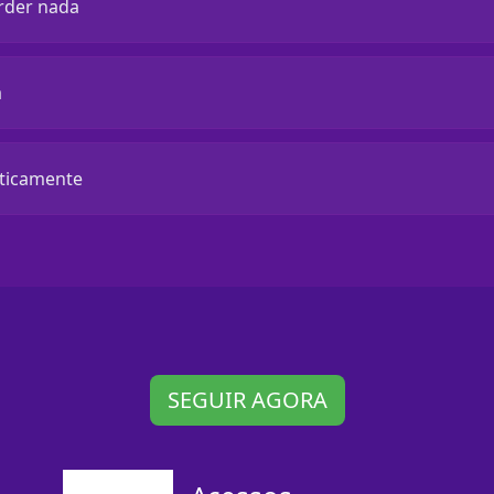
erder nada
a
aticamente
SEGUIR AGORA