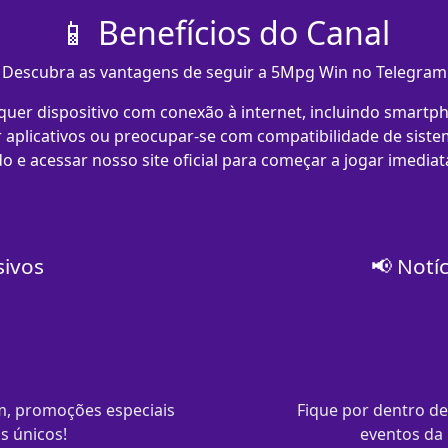
📱 Benefícios do Canal
Descubra as vantagens de seguir a 5Mpg Win no Telegram
quer dispositivo com conexão à internet, incluindo smartp
r aplicativos ou preocupar-se com compatibilidade de siste
do e acessar nosso site oficial para começar a jogar imedia
sivos
📢 Notí
m, promoções especiais
Fique por dentro d
s únicos!
eventos da