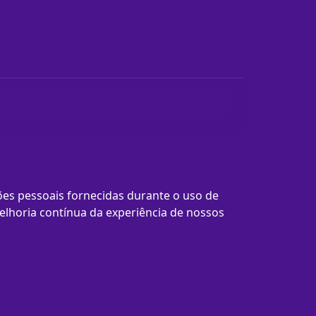
es pessoais fornecidas durante o uso de
elhoria contínua da experiência de nossos