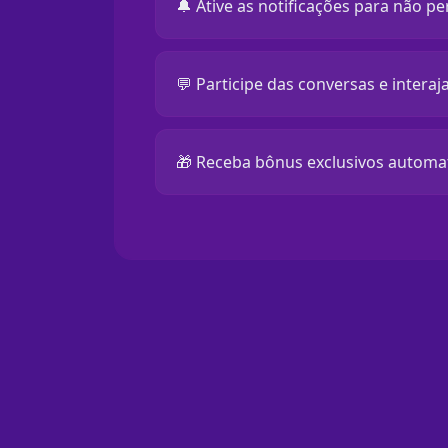
🔔 Ative as notificações para não p
💬 Participe das conversas e interaj
🎁 Receba bônus exclusivos autom