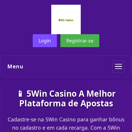
Login
Registrar-se
Menu
📱 5Win Casino A Melhor
Plataforma de Apostas
Cadastre-se na 5Win Casino para ganhar bônus
no cadastro e em cada recarga. Com a 5Win