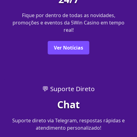
Fique por dentro de todas as novidades,
promoções e eventos da 5Win Casino em tempo
real!
Ver Notícias
💬 Suporte Direto
Chat
Suporte direto via Telegram, respostas rápidas e
atendimento personalizado!