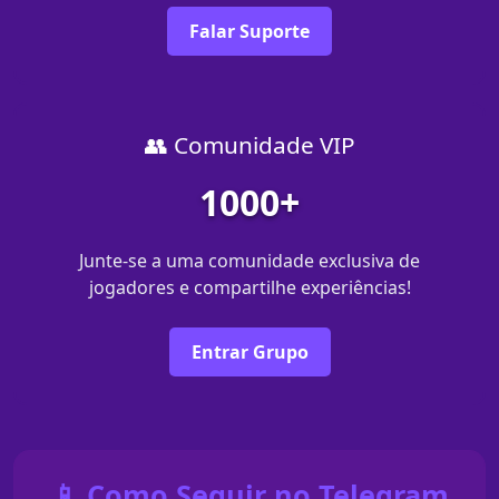
Falar Suporte
👥 Comunidade VIP
1000+
Junte-se a uma comunidade exclusiva de
jogadores e compartilhe experiências!
Entrar Grupo
📱 Como Seguir no Telegram