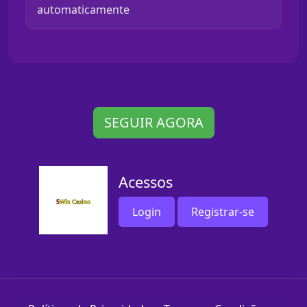
automaticamente
SEGUIR AGORA
Acessos
Login
Registrar-se