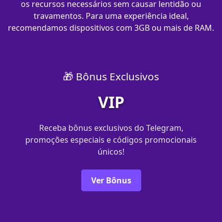
os recursos necessários sem causar lentidão ou
travamentos. Para uma experiência ideal,
recomendamos dispositivos com 3GB ou mais de RAM.
🎁 Bônus Exclusivos
VIP
Receba bônus exclusivos do Telegram,
promoções especiais e códigos promocionais
únicos!
Ver Bônus