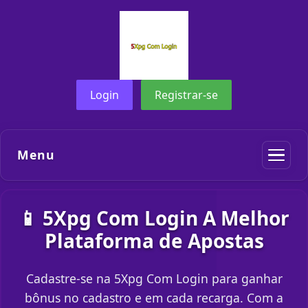
Login
Registrar-se
Menu
📱 5Xpg Com Login A Melhor
Plataforma de Apostas
Cadastre-se na 5Xpg Com Login para ganhar
bônus no cadastro e em cada recarga. Com a