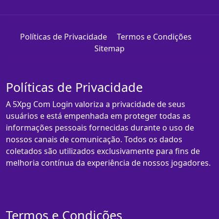
Políticas de Privacidade
Termos e Condições
Sitemap
Políticas de Privacidade
A 5Xpg Com Login valoriza a privacidade de seus
usuários e está empenhada em proteger todas as
informações pessoais fornecidas durante o uso de
nossos canais de comunicação. Todos os dados
coletados são utilizados exclusivamente para fins de
melhoria contínua da experiência de nossos jogadores.
Termos e Condições