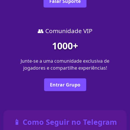
Falar Suporte
👥 Comunidade VIP
1000+
Junte-se a uma comunidade exclusiva de
jogadores e compartilhe experiências!
Entrar Grupo
📱 Como Seguir no Telegram