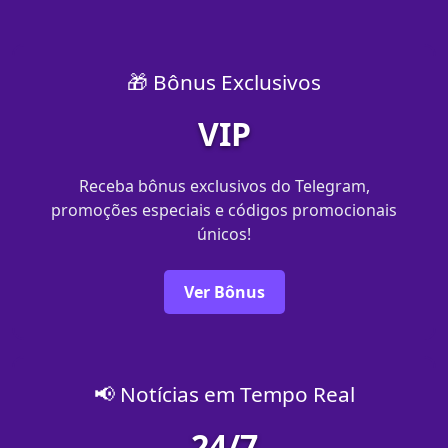
🎁 Bônus Exclusivos
VIP
Receba bônus exclusivos do Telegram,
promoções especiais e códigos promocionais
únicos!
Ver Bônus
📢 Notícias em Tempo Real
24/7