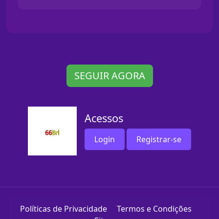
SEGUIR AGORA
Acessos
Login
Registrar-se
Políticas de Privacidade
Termos e Condições