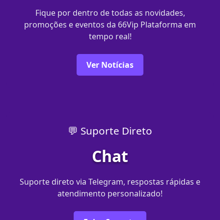
Fique por dentro de todas as novidades,
promoções e eventos da 66Vip Plataforma em
tempo real!
Ver Notícias
💬 Suporte Direto
Chat
Suporte direto via Telegram, respostas rápidas e
atendimento personalizado!