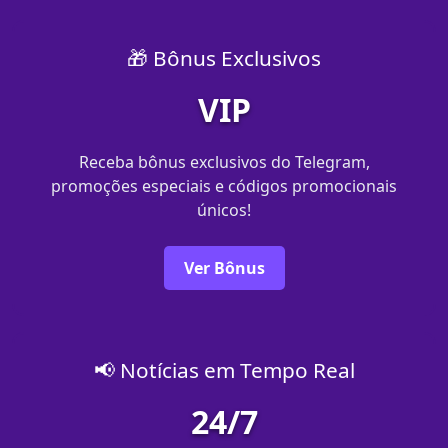
🎁 Bônus Exclusivos
VIP
Receba bônus exclusivos do Telegram,
promoções especiais e códigos promocionais
únicos!
Ver Bônus
📢 Notícias em Tempo Real
24/7