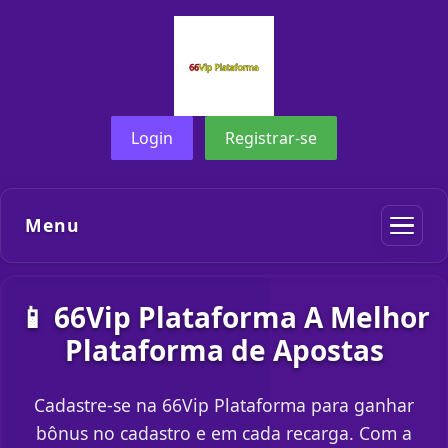
Login
Registrar-se
Menu
📱 66Vip Plataforma A Melhor
Plataforma de Apostas
Cadastre-se na 66Vip Plataforma para ganhar
bônus no cadastro e em cada recarga. Com a