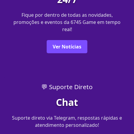
Fique por dentro de todas as novidades,
promoções e eventos da 6745 Game em tempo
real!
Ver Notícias
💬 Suporte Direto
Chat
Suporte direto via Telegram, respostas rápidas e
atendimento personalizado!