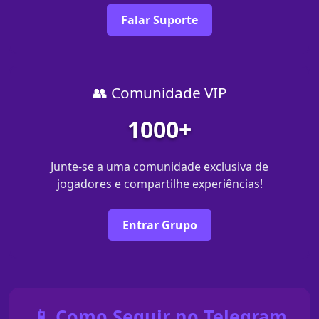
Falar Suporte
👥 Comunidade VIP
1000+
Junte-se a uma comunidade exclusiva de
jogadores e compartilhe experiências!
Entrar Grupo
📱 Como Seguir no Telegram