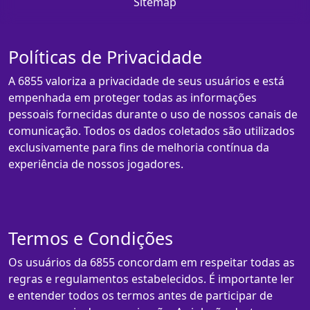
Sitemap
Políticas de Privacidade
A 6855 valoriza a privacidade de seus usuários e está
empenhada em proteger todas as informações
pessoais fornecidas durante o uso de nossos canais de
comunicação. Todos os dados coletados são utilizados
exclusivamente para fins de melhoria contínua da
experiência de nossos jogadores.
Termos e Condições
Os usuários da 6855 concordam em respeitar todas as
regras e regulamentos estabelecidos. É importante ler
e entender todos os termos antes de participar de