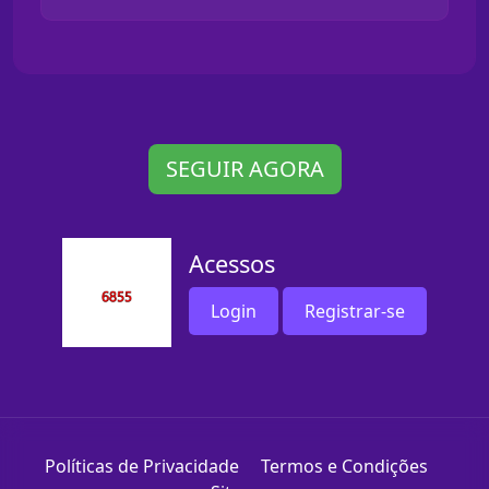
SEGUIR AGORA
Acessos
Login
Registrar-se
Políticas de Privacidade
Termos e Condições