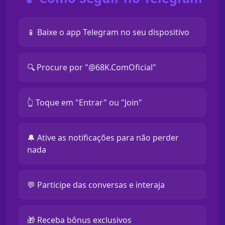
📱 Baixe o app Telegram no seu dispositivo
🔍 Procure por "@68K.ComOficial"
👆 Toque em "Entrar" ou "Join"
🔔 Ative as notificações para não perder
nada
💬 Participe das conversas e interaja
🎁 Receba bônus exclusivos