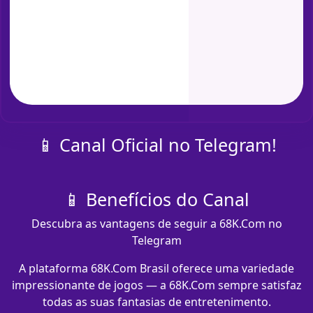
📱 Canal Oficial no Telegram!
📱 Benefícios do Canal
Descubra as vantagens de seguir a 68K.Com no
Telegram
A plataforma 68K.Com Brasil oferece uma variedade
impressionante de jogos — a 68K.Com sempre satisfaz
todas as suas fantasias de entretenimento.