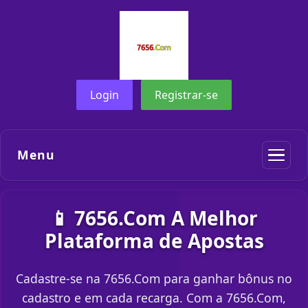
Login
Registrar-se
Menu
📱 7656.Com A Melhor
Plataforma de Apostas
Cadastre-se na 7656.Com para ganhar bônus no
cadastro e em cada recarga. Com a 7656.Com,