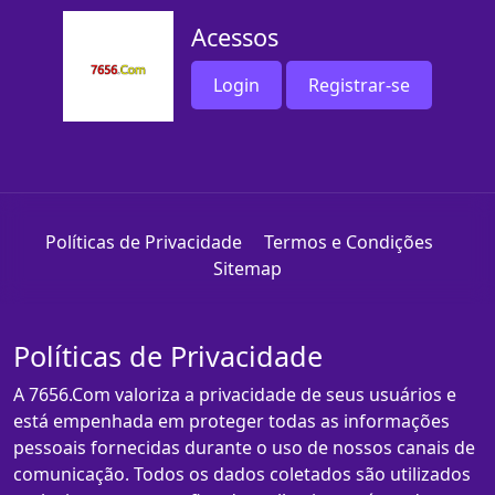
Acessos
Login
Registrar-se
Políticas de Privacidade
Termos e Condições
Sitemap
Políticas de Privacidade
A 7656.Com valoriza a privacidade de seus usuários e
está empenhada em proteger todas as informações
pessoais fornecidas durante o uso de nossos canais de
comunicação. Todos os dados coletados são utilizados