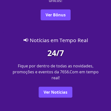
únicos!
Ver Bônus
📢 Notícias em Tempo Real
24/7
Fique por dentro de todas as novidades,
promoções e eventos da 7656.Com em tempo
real!
Ver Notícias