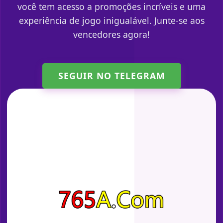
você tem acesso a promoções incríveis e uma
experiência de jogo inigualável. Junte-se aos
vencedores agora!
SEGUIR NO TELEGRAM