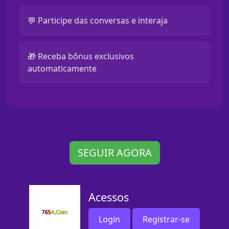
💬 Participe das conversas e interaja
🎁 Receba bônus exclusivos
automaticamente
SEGUIR AGORA
Acessos
Login
Registrar-se