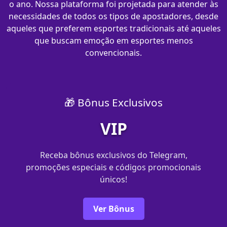
o ano. Nossa plataforma foi projetada para atender às
necessidades de todos os tipos de apostadores, desde
aqueles que preferem esportes tradicionais até aqueles
que buscam emoção em esportes menos
convencionais.
🎁 Bônus Exclusivos
VIP
Receba bônus exclusivos do Telegram,
promoções especiais e códigos promocionais
únicos!
Ver Bônus