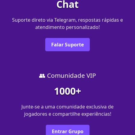
Chat
Suporte direto via Telegram, respostas rápidas e
atendimento personalizado!
Falar Suporte
👥 Comunidade VIP
1000+
Junte-se a uma comunidade exclusiva de
jogadores e compartilhe experiências!
Entrar Grupo