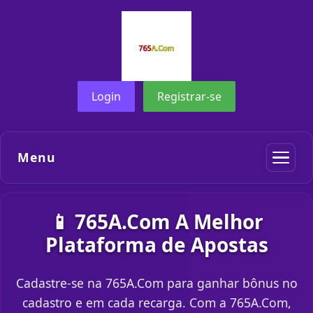
Login
Registrar-se
Menu
📱 765A.Com A Melhor
Plataforma de Apostas
Cadastre-se na 765A.Com para ganhar bônus no
cadastro e em cada recarga. Com a 765A.Com,