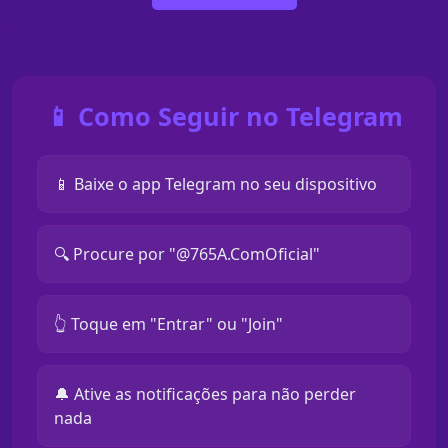
📱 Como Seguir no Telegram
📱 Baixe o app Telegram no seu dispositivo
🔍 Procure por "@765A.ComOficial"
👆 Toque em "Entrar" ou "Join"
🔔 Ative as notificações para não perder
nada