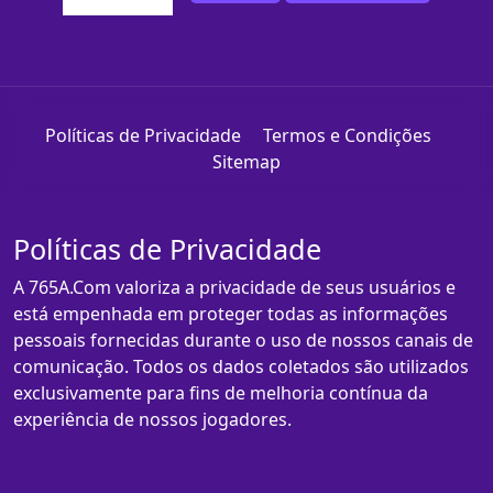
Políticas de Privacidade
Termos e Condições
Sitemap
Políticas de Privacidade
A 765A.Com valoriza a privacidade de seus usuários e
está empenhada em proteger todas as informações
pessoais fornecidas durante o uso de nossos canais de
comunicação. Todos os dados coletados são utilizados
exclusivamente para fins de melhoria contínua da
experiência de nossos jogadores.