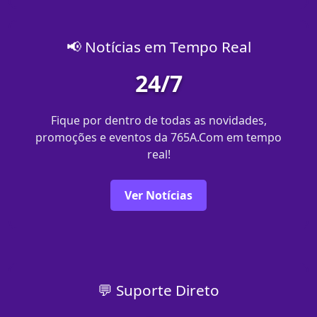
📢 Notícias em Tempo Real
24/7
Fique por dentro de todas as novidades,
promoções e eventos da 765A.Com em tempo
real!
Ver Notícias
💬 Suporte Direto