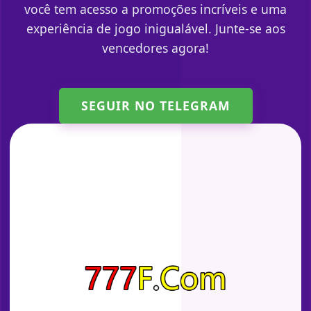
você tem acesso a promoções incríveis e uma
experiência de jogo inigualável. Junte-se aos
vencedores agora!
SEGUIR NO TELEGRAM