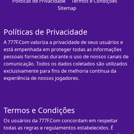
Políticas de Privacidade
Termos e Condições
Sitemap
Políticas de Privacidade
A 777F.Com valoriza a privacidade de seus usuários e
está empenhada em proteger todas as informações
pessoais fornecidas durante o uso de nossos canais de
comunicação. Todos os dados coletados são utilizados
exclusivamente para fins de melhoria contínua da
experiência de nossos jogadores.
Termos e Condições
Os usuários da 777F.Com concordam em respeitar
todas as regras e regulamentos estabelecidos. É