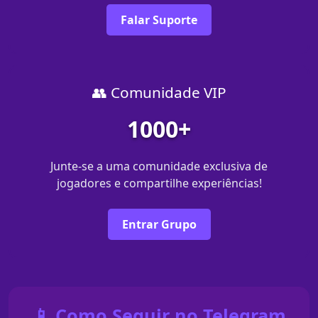
Falar Suporte
👥 Comunidade VIP
1000+
Junte-se a uma comunidade exclusiva de
jogadores e compartilhe experiências!
Entrar Grupo
📱 Como Seguir no Telegram