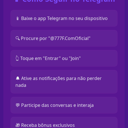
📱 Baixe o app Telegram no seu dispositivo
🔍 Procure por "@777F.ComOficial"
👆 Toque em "Entrar" ou "Join"
🔔 Ative as notificações para não perder
nada
💬 Participe das conversas e interaja
🎁 Receba bônus exclusivos