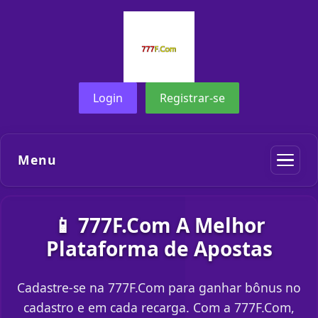
Login
Registrar-se
Menu
📱 777F.Com A Melhor
Plataforma de Apostas
Cadastre-se na 777F.Com para ganhar bônus no
cadastro e em cada recarga. Com a 777F.Com,