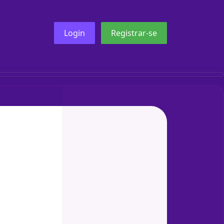
Login
Registrar-se