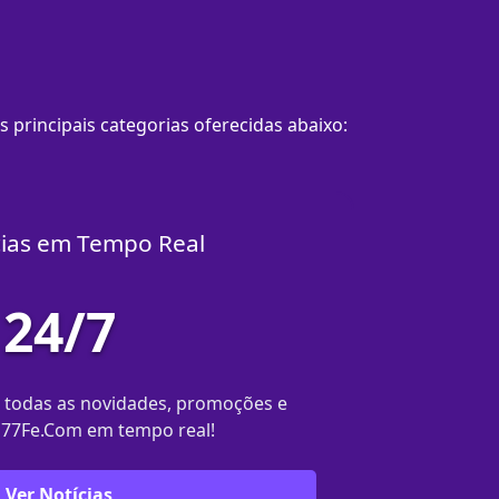
 principais categorias oferecidas abaixo:
cias em Tempo Real
24/7
e todas as novidades, promoções e
 77Fe.Com em tempo real!
Ver Notícias