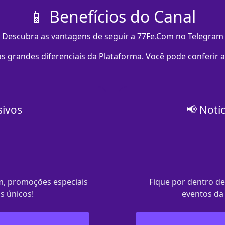
📱 Benefícios do Canal
Descubra as vantagens de seguir a 77Fe.Com no Telegram
 grandes diferenciais da Plataforma. Você pode conferir as
sivos
📢 Notí
m, promoções especiais
Fique por dentro d
s únicos!
eventos da