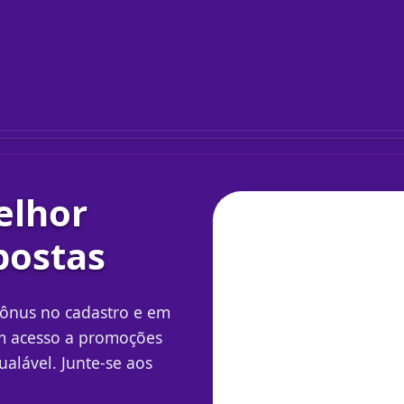
elhor
postas
ônus no cadastro e em
m acesso a promoções
ualável. Junte-se aos