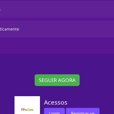
a
aticamente
SEGUIR AGORA
Acessos
Login
Registrar-se