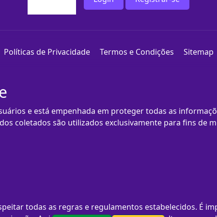
Políticas de Privacidade
Termos e Condições
Sitemap
de
usuários e está empenhada em proteger todas as informaçõ
os coletados são utilizados exclusivamente para fins de m
eitar todas as regras e regulamentos estabelecidos. É imp