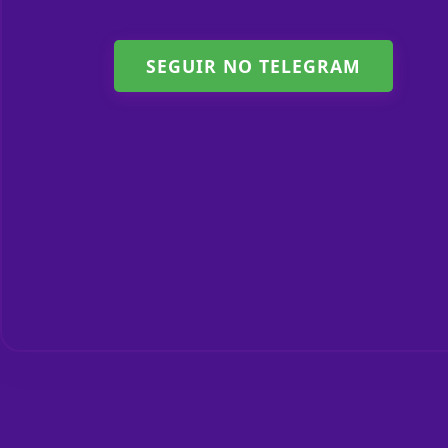
SEGUIR NO TELEGRAM