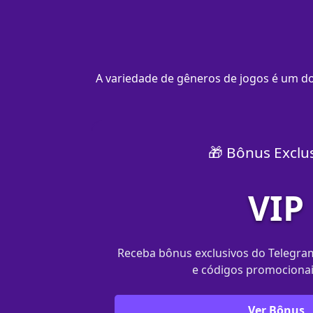
A variedade de gêneros de jogos é um dos
🎁 Bônus Exclu
VIP
Receba bônus exclusivos do Telegra
e códigos promocionai
Ver Bônus