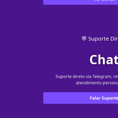
💬 Suporte Di
Cha
Suporte direto via Telegram, r
atendimento persona
Falar Suport