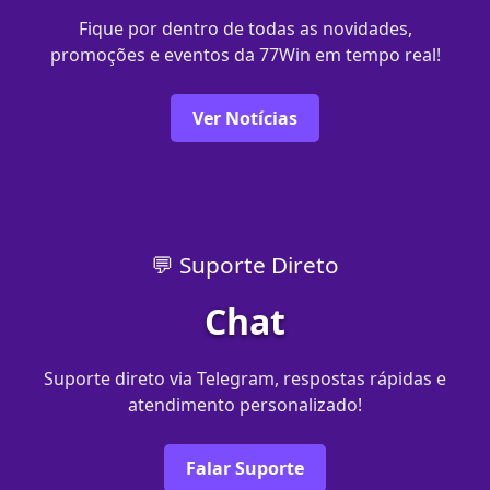
Fique por dentro de todas as novidades,
promoções e eventos da 77Win em tempo real!
Ver Notícias
💬 Suporte Direto
Chat
Suporte direto via Telegram, respostas rápidas e
atendimento personalizado!
Falar Suporte