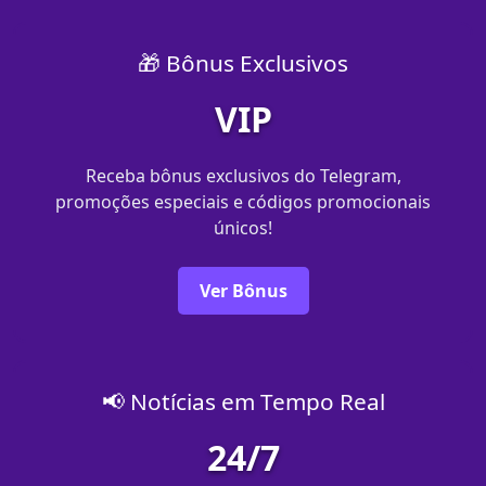
🎁 Bônus Exclusivos
VIP
Receba bônus exclusivos do Telegram,
promoções especiais e códigos promocionais
únicos!
Ver Bônus
📢 Notícias em Tempo Real
24/7