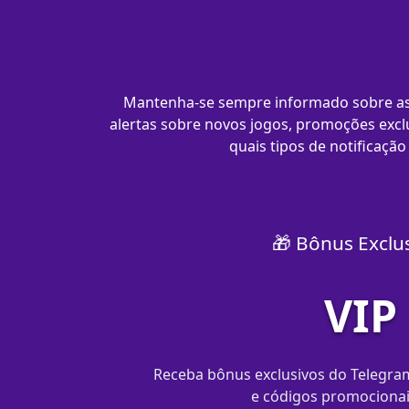
Mantenha-se sempre informado sobre as 
alertas sobre novos jogos, promoções excl
quais tipos de notificaçã
🎁 Bônus Exclu
VIP
Receba bônus exclusivos do Telegra
e códigos promocionai