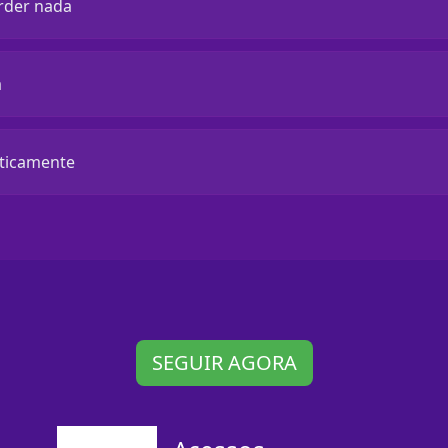
erder nada
a
aticamente
SEGUIR AGORA