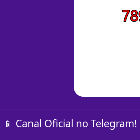
📱 Canal Oficial no Telegram!