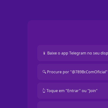
📱 Baixe o app Telegram no seu disp
🔍 Procure por "@789Br.ComOficial"
👆 Toque em "Entrar" ou "Join"