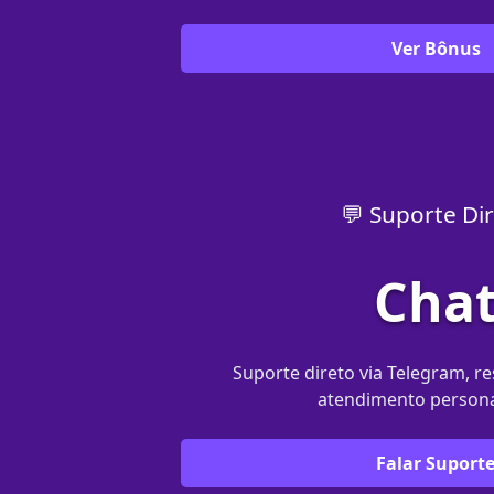
Ver Bônus
💬 Suporte Di
Cha
Suporte direto via Telegram, r
atendimento persona
Falar Suport