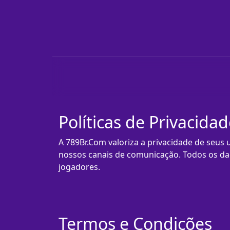
Políticas de Privacida
A 789Br.Com valoriza a privacidade de seus
nossos canais de comunicação. Todos os dad
jogadores.
Termos e Condições