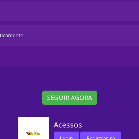
a
aticamente
SEGUIR AGORA
Acessos
Login
Registrar-se