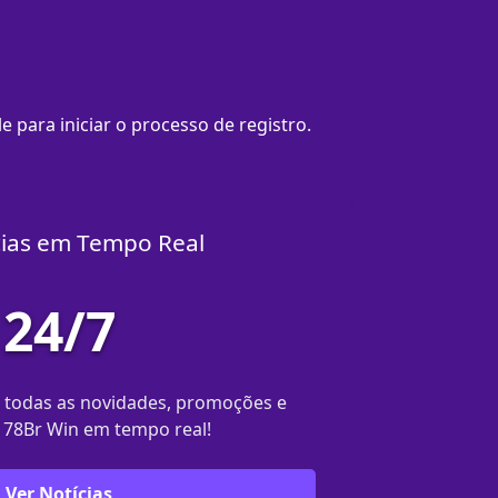
e para iniciar o processo de registro.
cias em Tempo Real
24/7
e todas as novidades, promoções e
 78Br Win em tempo real!
Ver Notícias