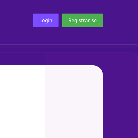
Login
Registrar-se