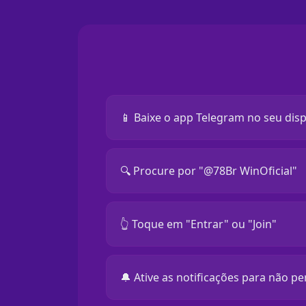
📱 Baixe o app Telegram no seu disp
🔍 Procure por "@78Br WinOficial"
👆 Toque em "Entrar" ou "Join"
🔔 Ative as notificações para não p