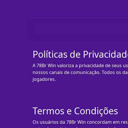
Políticas de Privacida
A 78Br Win valoriza a privacidade de seus 
nossos canais de comunicação. Todos os dad
jogadores.
Termos e Condições
Os usuários da 78Br Win concordam em respe