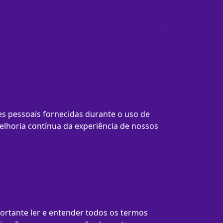
es pessoais fornecidas durante o uso de
elhoria contínua da experiência de nossos
ortante ler e entender todos os termos