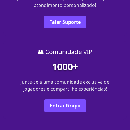
atendimento personalizado!
Falar Suporte
👥 Comunidade VIP
1000+
Junte-se a uma comunidade exclusiva de
jogadores e compartilhe experiências!
Entrar Grupo