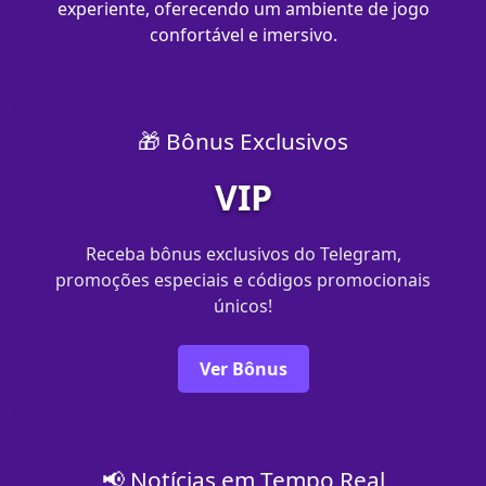
experiente, oferecendo um ambiente de jogo
confortável e imersivo.
🎁 Bônus Exclusivos
VIP
Receba bônus exclusivos do Telegram,
promoções especiais e códigos promocionais
únicos!
Ver Bônus
📢 Notícias em Tempo Real