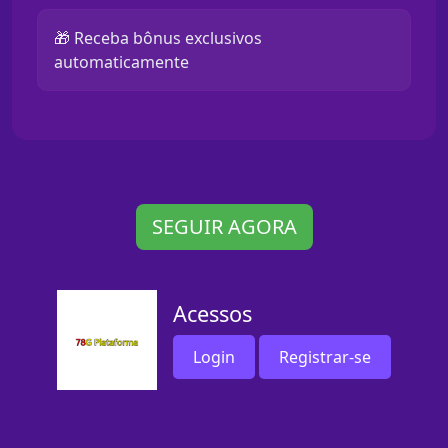
🎁 Receba bônus exclusivos
automaticamente
SEGUIR AGORA
Acessos
Login
Registrar-se