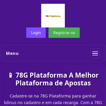
Login
Registrar-se
Menu
📱 78G Plataforma A Melhor
Plataforma de Apostas
Cadastre-se na 78G Plataforma para ganhar
bônus no cadastro e em cada recarga. Com a 78G