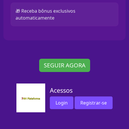
🎁 Receba bônus exclusivos
automaticamente
SEGUIR AGORA
Acessos
Login
Registrar-se