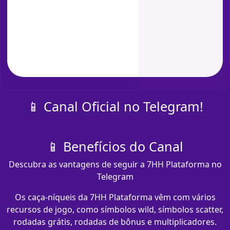
📱 Canal Oficial no Telegram!
📱 Benefícios do Canal
Descubra as vantagens de seguir a 7HH Plataforma no
Telegram
Os caça-níqueis da 7HH Plataforma vêm com vários
recursos de jogo, como símbolos wild, símbolos scatter,
rodadas grátis, rodadas de bônus e multiplicadores.