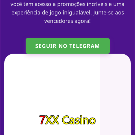
você tem acesso a promoções incríveis e uma
experiência de jogo inigualável. Junte-se aos
vencedores agora!
SEGUIR NO TELEGRAM