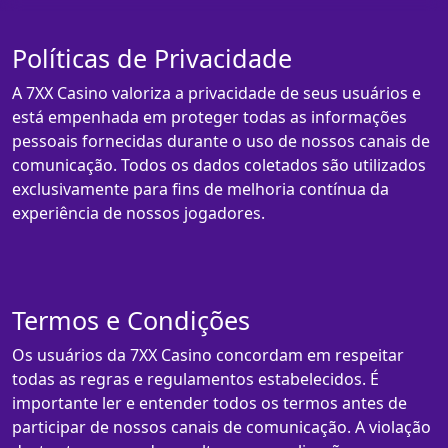
Políticas de Privacidade
A 7XX Casino valoriza a privacidade de seus usuários e
está empenhada em proteger todas as informações
pessoais fornecidas durante o uso de nossos canais de
comunicação. Todos os dados coletados são utilizados
exclusivamente para fins de melhoria contínua da
experiência de nossos jogadores.
Termos e Condições
Os usuários da 7XX Casino concordam em respeitar
todas as regras e regulamentos estabelecidos. É
importante ler e entender todos os termos antes de
participar de nossos canais de comunicação. A violação