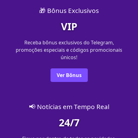
🎁 Bônus Exclusivos
VIP
Receba bônus exclusivos do Telegram,
promoções especiais e códigos promocionais
únicos!
Ver Bônus
📢 Notícias em Tempo Real
24/7