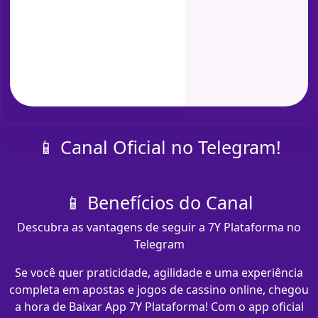
📱 Canal Oficial no Telegram!
📱 Benefícios do Canal
Descubra as vantagens de seguir a 7Y Plataforma no
Telegram
Se você quer praticidade, agilidade e uma experiência
completa em apostas e jogos de cassino online, chegou
a hora de Baixar App 7Y Plataforma! Com o app oficial