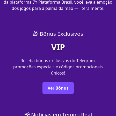
da plataforma 7Y Plataforma Brasil, você leva a emoção
dos jogos para a palma da mão — literalmente.
🎁 Bônus Exclusivos
VIP
Receba bônus exclusivos do Telegram,
promoções especiais e códigos promocionais
únicos!
Ver Bônus
📢 Notícias em Tempo Real